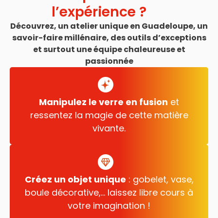
l’expérience ?
Découvrez, un atelier unique en Guadeloupe, un
savoir-faire millénaire, des outils d’exceptions
et surtout une équipe chaleureuse et
passionnée
Manipulez le verre en fusion
et
ressentez la magie de cette matière
vivante.
Créez un objet unique
: gobelet, vase,
boule décorative,… laissez libre cours à
votre imagination !